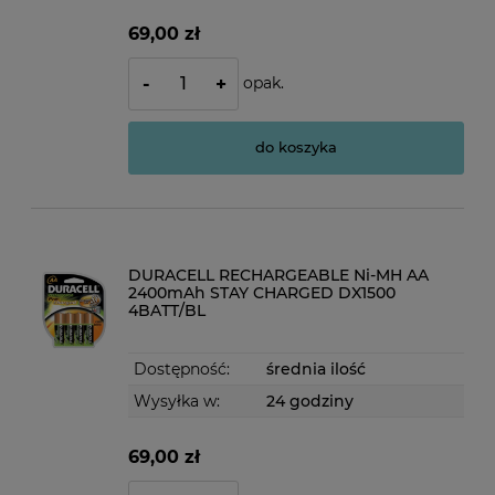
69,00 zł
opak.
-
+
do koszyka
DURACELL RECHARGEABLE Ni-MH AA
2400mAh STAY CHARGED DX1500
4BATT/BL
Dostępność:
średnia ilość
Wysyłka w:
24 godziny
69,00 zł