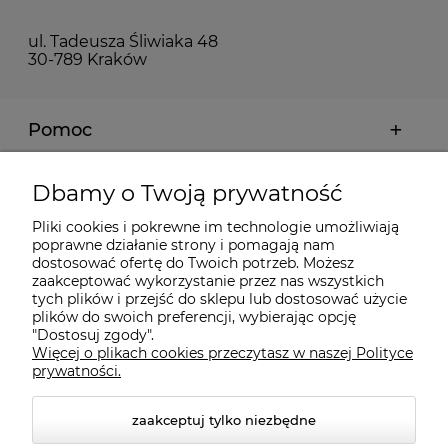
ul. Tadeusza Śliwiaka 48
30-789 Kraków
Pomoc
Moje konto
Dbamy o Twoją prywatność
Pliki cookies i pokrewne im technologie umożliwiają
Płatności i dostawa
poprawne działanie strony i pomagają nam
dostosować ofertę do Twoich potrzeb. Możesz
zaakceptować wykorzystanie przez nas wszystkich
Informacje
tych plików i przejść do sklepu lub dostosować użycie
plików do swoich preferencji, wybierając opcję
"Dostosuj zgody".
Więcej o plikach cookies przeczytasz w naszej Polityce
O nas
prywatności.
zaakceptuj tylko niezbędne