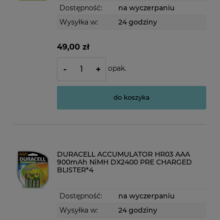
Dostępność:
na wyczerpaniu
Wysyłka w:
24 godziny
49,00 zł
opak.
-
+
do koszyka
DURACELL ACCUMULATOR HR03 AAA
900mAh NiMH DX2400 PRE CHARGED
BLISTER*4
Dostępność:
na wyczerpaniu
Wysyłka w:
24 godziny