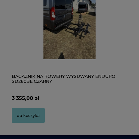
Pudełko na płyty CD/DVD
Pu
BAGAŻNIK NA ROWERY WYSUWANY ENDURO
K
SD260BE CZARNY
2,80 zł
2,
3 355,00 zł
36
do koszyka
do koszyka