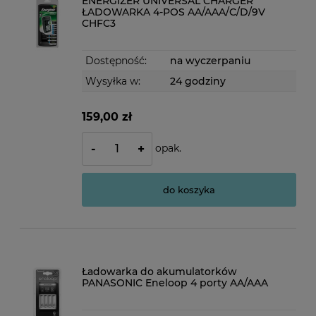
ENERGIZER UNIVERSAL CHARGER
ŁADOWARKA 4-POS AA/AAA/C/D/9V
CHFC3
Dostępność:
na wyczerpaniu
Wysyłka w:
24 godziny
159,00 zł
opak.
-
+
do koszyka
Ładowarka do akumulatorków
PANASONIC Eneloop 4 porty AA/AAA