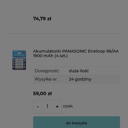
74,79 zł
Akumulatorki PANASONIC Eneloop R6/AA
1900 mAh (4 szt.)
Dostępność:
duża ilość
Wysyłka w:
24 godziny
59,00 zł
opak.
-
+
do koszyka