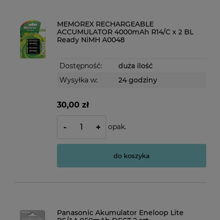
MEMOREX RECHARGEABLE
ACCUMULATOR 4000mAh R14/C x 2 BL
Ready NiMH A0048
Dostępność:
duża ilość
Wysyłka w:
24 godziny
30,00 zł
opak.
-
+
do koszyka
Panasonic Akumulator Eneloop Lite