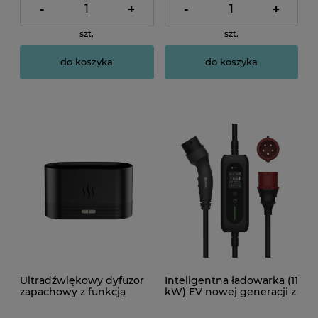
-
+
-
+
szt.
szt.
do koszyka
do koszyka
Ultradźwiękowy dyfuzor
Inteligentna ładowarka (11
zapachowy z funkcją
kW) EV nowej generacji z
nawilżacza powietrza 180
ekranem LCD i modułem
ml - olejek lawendowy
Tuya