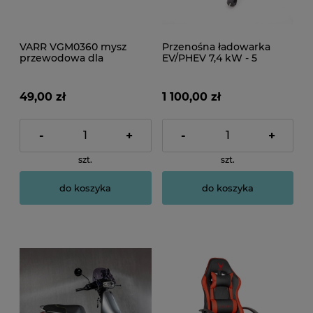
VARR VGM0360 mysz
Przenośna ładowarka
przewodowa dla
EV/PHEV 7,4 kW - 5
entuzjastów
metrów
49,00 zł
1 100,00 zł
-
+
-
+
szt.
szt.
do koszyka
do koszyka