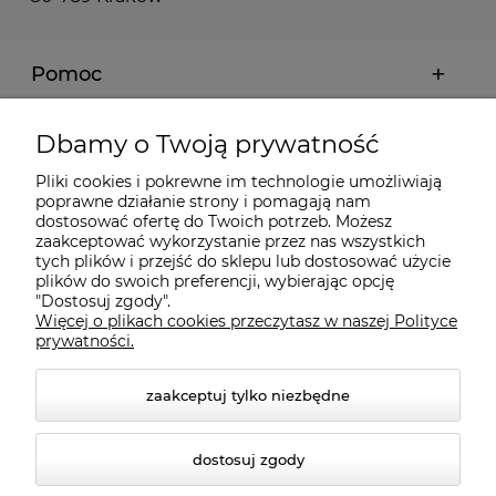
Pomoc
Moje konto
Dbamy o Twoją prywatność
Pliki cookies i pokrewne im technologie umożliwiają
Płatności i dostawa
poprawne działanie strony i pomagają nam
dostosować ofertę do Twoich potrzeb. Możesz
zaakceptować wykorzystanie przez nas wszystkich
tych plików i przejść do sklepu lub dostosować użycie
Informacje
plików do swoich preferencji, wybierając opcję
"Dostosuj zgody".
Więcej o plikach cookies przeczytasz w naszej Polityce
O nas
prywatności.
zaakceptuj tylko niezbędne
dostosuj zgody