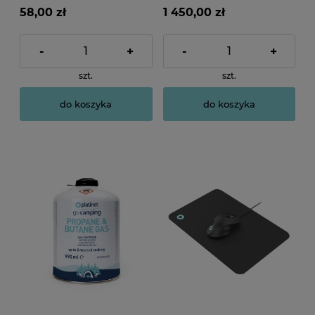
gratis
58,00 zł
1 450,00 zł
-
+
-
+
szt.
szt.
do koszyka
do koszyka