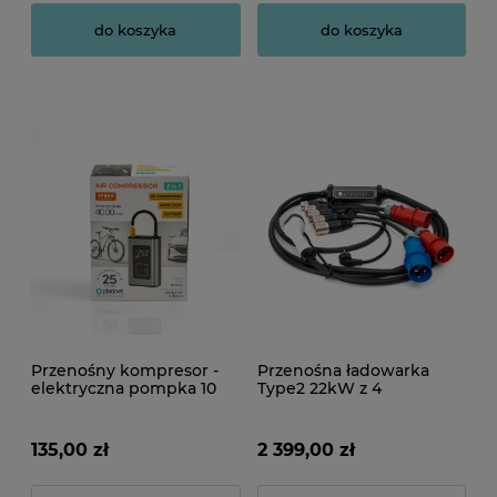
do koszyka
do koszyka
Przenośny kompresor -
Przenośna ładowarka
elektryczna pompka 10
Type2 22kW z 4
Bar, 4000 mAh
adapterami - 7 metrów
kabla
135,00 zł
2 399,00 zł