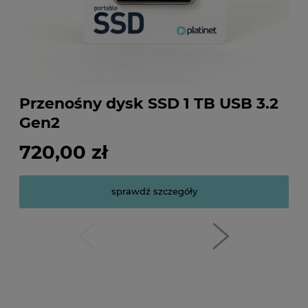
79,00 zł
czegóły
sprawdź szczegóły