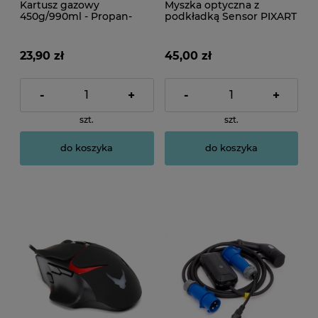
Kartusz gazowy
Myszka optyczna z
450g/990ml - Propan-
podkładką Sensor PIXART
Butan
3168
23,90 zł
45,00 zł
-
+
-
+
szt.
szt.
do koszyka
do koszyka