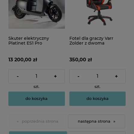
Skuter elektryczny
Fotel dla graczy Varr
Platinet ES1 Pro
Zolder z dwoma
poduszkami czarno-
czerwony
13 200,00 zł
350,00 zł
-
+
-
+
szt.
szt.
do koszyka
do koszyka
«
»