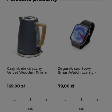
Czajnik elektryczny
Zegarek sportowy
Velvet Wooden Prime
SmartWatch czarny -
Szary
Bluetooth, NFC
169,00 zł
79,00 zł
-
+
-
+
szt.
szt.