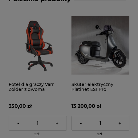
Fotel dla graczy Varr
Skuter elektryczny
Zolder z dwoma
Platinet ES1 Pro
poduszkami czarno-
czerwony
350,00 zł
13 200,00 zł
-
+
-
+
szt.
szt.