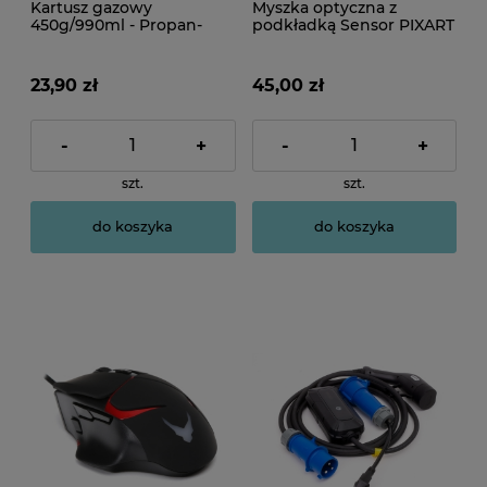
Kartusz gazowy
Myszka optyczna z
450g/990ml - Propan-
podkładką Sensor PIXART
Butan
3168
23,90 zł
45,00 zł
-
+
-
+
szt.
szt.
do koszyka
do koszyka