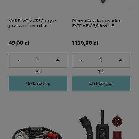
VARR VGM0360 mysz
Przenośna ładowarka
przewodowa dla
EV/PHEV 7,4 kW - 5
entuzjastów
metrów
49,00 zł
1 100,00 zł
-
+
-
+
szt.
szt.
do koszyka
do koszyka