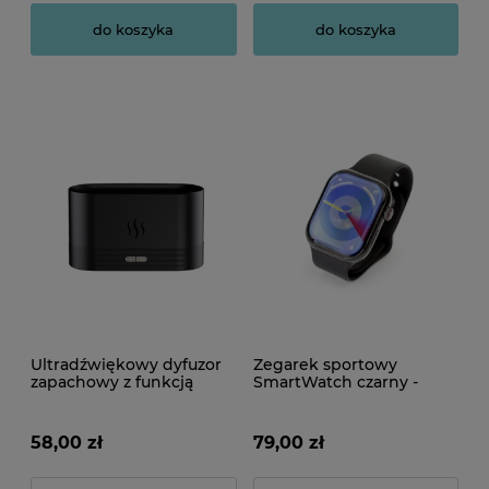
do koszyka
do koszyka
Ultradźwiękowy dyfuzor
Zegarek sportowy
zapachowy z funkcją
SmartWatch czarny -
nawilżacza powietrza 180
Bluetooth, NFC
ml - olejek lawendowy
gratis
58,00 zł
79,00 zł