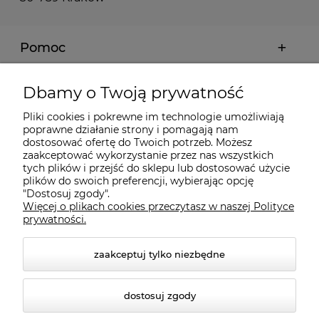
Pomoc
Moje konto
Dbamy o Twoją prywatność
Pliki cookies i pokrewne im technologie umożliwiają
Płatności i dostawa
poprawne działanie strony i pomagają nam
dostosować ofertę do Twoich potrzeb. Możesz
zaakceptować wykorzystanie przez nas wszystkich
tych plików i przejść do sklepu lub dostosować użycie
Informacje
plików do swoich preferencji, wybierając opcję
"Dostosuj zgody".
Więcej o plikach cookies przeczytasz w naszej Polityce
O nas
prywatności.
zaakceptuj tylko niezbędne
dostosuj zgody