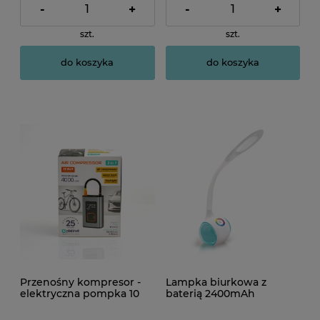
-
+
-
+
szt.
szt.
do koszyka
do koszyka
Przenośny kompresor -
Lampka biurkowa z
elektryczna pompka 10
baterią 2400mAh
Bar, 4000 mAh