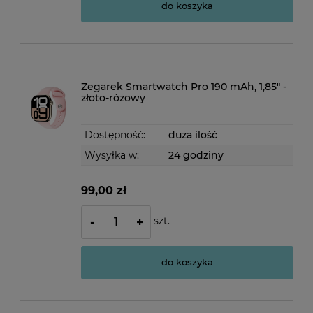
do koszyka
Zegarek Smartwatch Pro 190 mAh, 1,85" -
złoto-różowy
Dostępność:
duża ilość
Wysyłka w:
24 godziny
99,00 zł
szt.
-
+
do koszyka