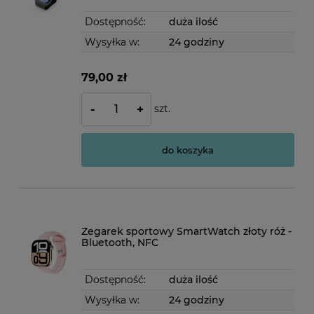
Dostępność:
duża ilość
Wysyłka w:
24 godziny
79,00 zł
szt.
-
+
do koszyka
Zegarek sportowy SmartWatch złoty róż -
Bluetooth, NFC
Dostępność:
duża ilość
Wysyłka w:
24 godziny