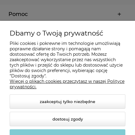
Pomoc
Moje konto
Dbamy o Twoją prywatność
Pliki cookies i pokrewne im technologie umożliwiają
Płatności i dostawa
poprawne działanie strony i pomagają nam
dostosować ofertę do Twoich potrzeb. Możesz
zaakceptować wykorzystanie przez nas wszystkich
tych plików i przejść do sklepu lub dostosować użycie
Informacje
plików do swoich preferencji, wybierając opcję
"Dostosuj zgody".
Więcej o plikach cookies przeczytasz w naszej Polityce
O nas
prywatności.
zaakceptuj tylko niezbędne
dostosuj zgody