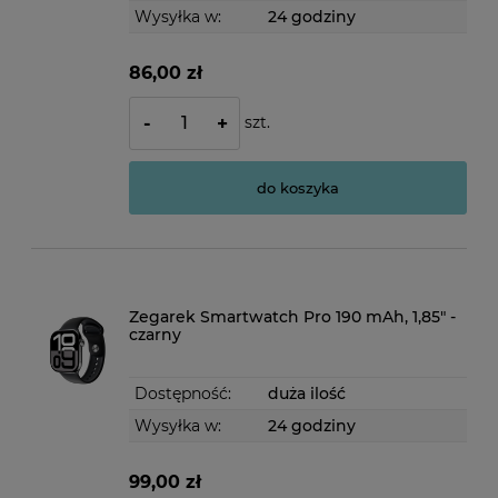
Wysyłka w:
24 godziny
86,00 zł
szt.
-
+
do koszyka
Zegarek Smartwatch Pro 190 mAh, 1,85" -
czarny
Dostępność:
duża ilość
Wysyłka w:
24 godziny
99,00 zł