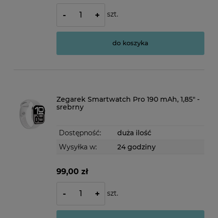
szt.
-
+
do koszyka
Zegarek Smartwatch Pro 190 mAh, 1,85" -
srebrny
Dostępność:
duża ilość
Wysyłka w:
24 godziny
99,00 zł
szt.
-
+