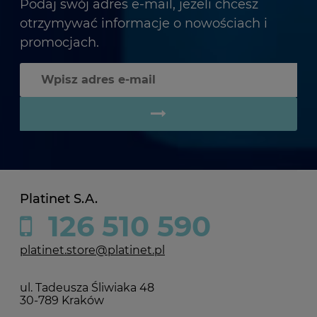
Podaj swój adres e-mail, jeżeli chcesz
otrzymywać informacje o nowościach i
promocjach.
Platinet S.A.
126 510 590
platinet.store@platinet.pl
ul. Tadeusza Śliwiaka 48
30-789 Kraków