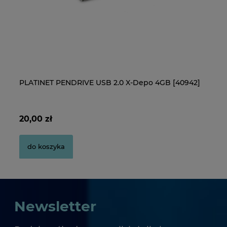
Pudełko na płyty CD/DVD
Pu
PLATINET PENDRIVE USB 2.0 X-Depo 4GB [40942]
B
S
2,80 zł
2,
20,00 zł
3 
do koszyka
do koszyka
Newsletter