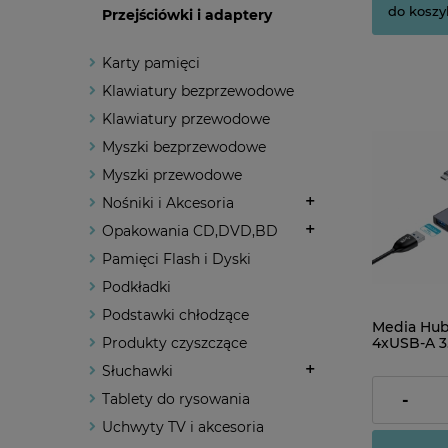
do koszy
Przejściówki i adaptery
Karty pamięci
Klawiatury bezprzewodowe
Klawiatury przewodowe
Myszki bezprzewodowe
Myszki przewodowe
Nośniki i Akcesoria
Opakowania CD,DVD,BD
Pamięci Flash i Dyski
Podkładki
Podstawki chłodzące
Media Hub 
Produkty czyszczące
4xUSB-A 3
PD 100W
Słuchawki
52,00 zł
-
Tablety do rysowania
Uchwyty TV i akcesoria