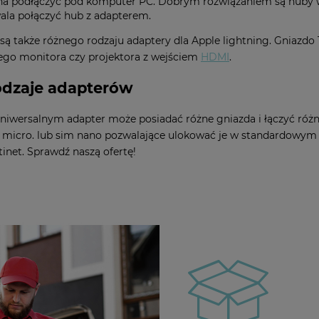
a podłączyć pod komputer PC. Dobrym rozwiązaniem są huby w
ala połączyć hub z adapterem.
są także różnego rodzaju adaptery dla Apple lightning. Gniazd
ego monitora czy projektora z wejściem
HDMI
.
odzaje adapterów
niwersalnym adapter może posiadać różne gniazda i łączyć różn
 micro. lub sim nano pozwalające ulokować je w standardowym g
tinet. Sprawdź naszą ofertę!