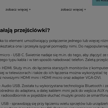
zobacz więcej
zobacz więcej
iałają przejściówki?
ka to element umożliwiający połączenie jednego lub więcej różn
zekształca ona i przesyła sygnał pomiędzy nimi. Do najpopularnie
micro - USB C. Świetnie nadaje się m.in. do tego, aby złączyć z
zego typu kabla i w ten sposób naładować telefon. Zaletą przejści
- HDMI. Służy m.in. do łączenia starszych monitorów z kompute
ej w telewizorach i także do ich łączenia można wykorzystać tę 
z nowszymi HDMI mini i HDMI micro oraz adapter VGA-DVI.
- Audio USB. Została tu wykorzystana technologia Bluetooth i z
ośrednio do adaptera, a dalej kablem mini jack do wejścia AU
z radioodbiornik w pojeździe słuchać muzyki prosto ze smartfona
 USB - sprawdzają się przy łączeniu wielu sprzętów lub urządzeń