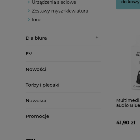
do koszy
Urządzenia sieciowe
Zestawy mysz+klawiatura
Inne
Dla biura
EV
Nowości
Torby i plecaki
Nowości
Multimedi
audio Blue
USB z ko
Promocje
41,90 zł