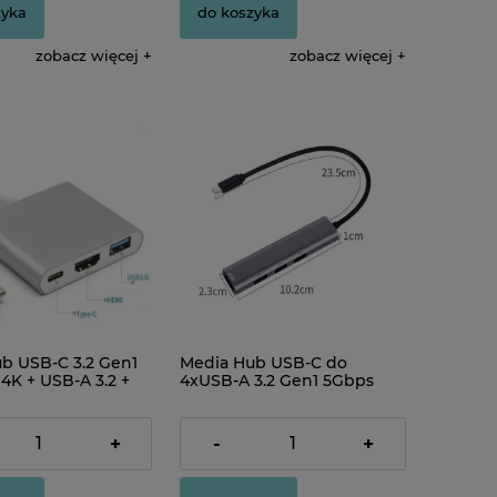
zyka
do koszyka
zobacz więcej
zobacz więcej
b USB-C 3.2 Gen1
Media Hub USB-C do
4K + USB-A 3.2 +
4xUSB-A 3.2 Gen1 5Gbps
D 100W
10W
34,00 zł
+
-
+