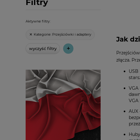
Filtry
Aktywne filtry:
Kategorie:
Przejściówki i adaptery
Jak dz
+
wyczyść filtry
Przejściów
złącza. Pr
USB 
stars
VGA 
dawni
VGA 
AUX 
bezp
prze
Huby