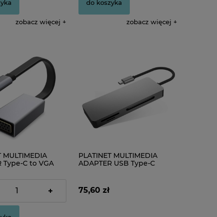
zyka
do koszyka
zobacz więcej
zobacz więcej
T MULTIMEDIA
PLATINET MULTIMEDIA
 Type-C to VGA
ADAPTER USB Type-C
 [44711]
CARD READER MICRO SD
SDHC SDXC CF [44707]
75,60 zł
+
zyka