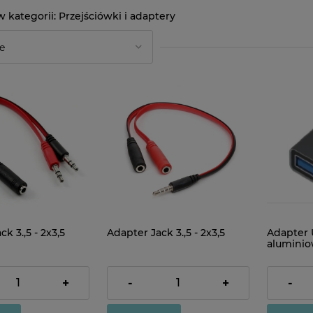
Przejściówki i adaptery
k 3.,5 - 2x3,5
Adapter Jack 3.,5 - 2x3,5
Adapter 
alumini
5Gbps
5,80 zł
5,00 zł
+
-
+
-