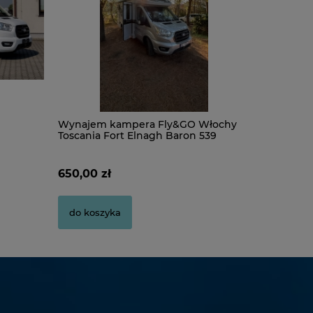
Pudełko na płyty CD/DVD
Pudełko J
M
Wynajem kampera Fly&GO Włochy
FIAT Wei
Toscania Fort Elnagh Baron 539
Edition F
2,80 zł
2,00 zł
650,00 zł
329 900,
do koszyka
do koszyka
do kosz