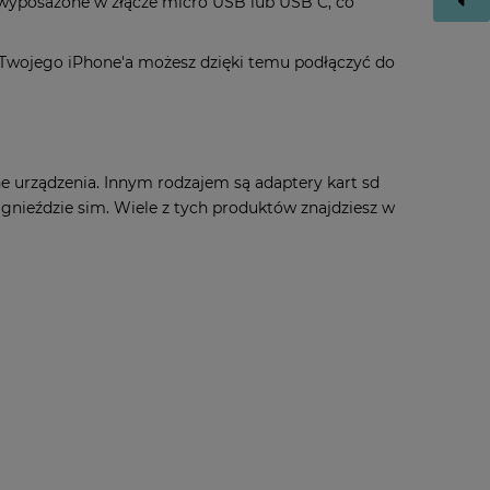
yposażone w złącze micro USB lub USB C, co
o Twojego iPhone'a możesz dzięki temu podłączyć do
e urządzenia. Innym rodzajem są adaptery kart sd
nieździe sim. Wiele z tych produktów znajdziesz w