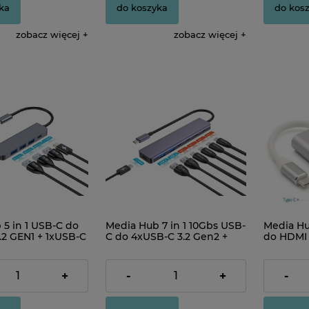
ka
do koszyka
do kos
zobacz więcej
zobacz więcej
5 in 1 USB-C do
Media Hub 7 in 1 10Gbs USB-
Media Hu
.2 GEN1 + 1xUSB-C
C do 4xUSB-C 3.2 Gen2 +
do HDMI 
2xUSB-A 3.2 Gen1 + USB-C
USB-C P
PD 100W
84,00 zł
39,90 zł
+
-
+
-