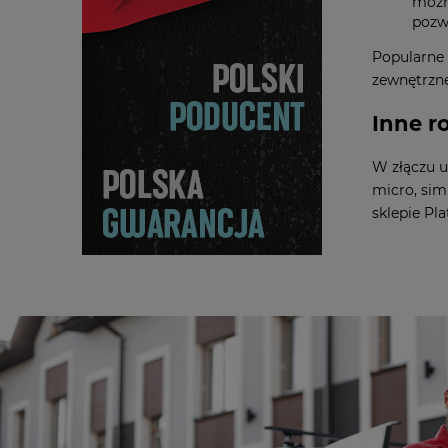
możn
pozw
Popularne 
zewnętrzn
Inne r
W złączu u
micro, sim
sklepie Pla