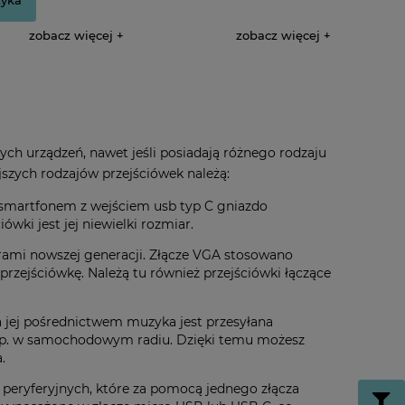
zobacz więcej
zobacz więcej
ych urządzeń, nawet jeśli posiadają różnego rodzaju
jszych rodzajów przejściówek należą:
e smartfonem z wejściem usb typ C gniazdo
ówki jest jej niewielki rozmiar.
rami nowszej generacji. Złącze VGA stosowano
przejściówkę. Należą tu również przejściówki łączące
a jej pośrednictwem muzyka jest przesyłana
X np. w samochodowym radiu. Dzięki temu możesz
.
 peryferyjnych, które za pomocą jednego złącza