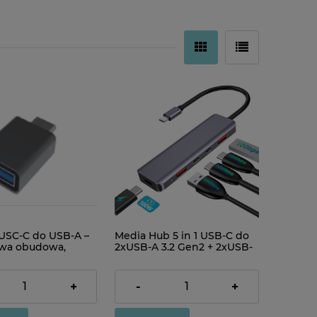
USC-C do USB-A –
Media Hub 5 in 1 USB-C do
owa obudowa,
2xUSB-A 3.2 Gen2 + 2xUSB-
C 3.2 Gen2 + USB-C PD
100W
84,00 zł
+
-
+