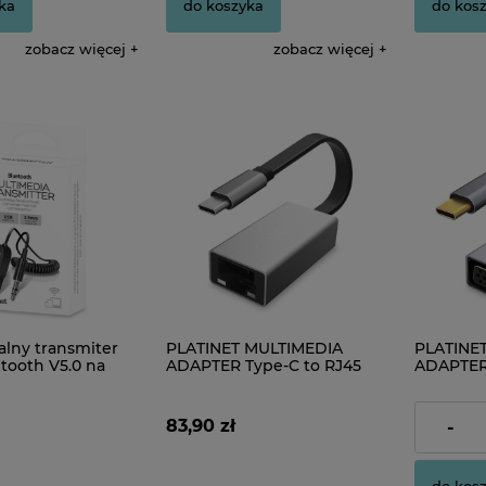
ka
do koszyka
do kos
zobacz więcej
zobacz więcej
alny transmiter
PLATINET MULTIMEDIA
PLATINE
tooth V5.0 na
ADAPTER Type-C to RJ45
ADAPTER
ńcówką AUX
1000Mbps [44710]
1080 60Hz
83,90 zł
59,00 zł
-
do kos