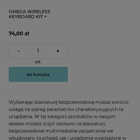
OMEGA WIRELESS
KEYBOARD KIT +
WIRELESS MOUSE 2.4
GHz OKM081WB
74,00 zł
-
+
szt.
do koszyka
Wybierając klawiaturę bezprzewodową musisz zwrócić
uwagę na szereg parametrów charakteryzujących te
urządzenia. W tej kategorii produktów w naszym
sklepie możesz liczyć zarówno na klawiatury
bezprzewodowe multimedialne zaopatrzone we
wbudowany touchpad, jak i urządzenia wyposażone w