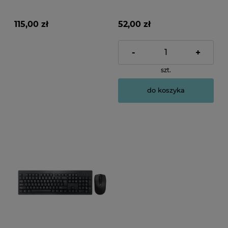
klawiatura multimedialna
klawiatura multimedialna
RU-UA 2.4 GHz czarna
US 2.4 GHz czarna
115,00 zł
52,00 zł
-
+
szt.
do koszyka