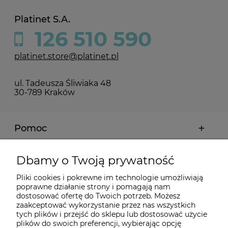
Platinet S.A.
126 510 590
platinet.store@platinet.pl
ul. Tadeusza Śliwiaka 48
30-789 Kraków
Pomoc
Moje konto
Dbamy o Twoją prywatność
Pliki cookies i pokrewne im technologie umożliwiają
Płatności i dostawa
poprawne działanie strony i pomagają nam
dostosować ofertę do Twoich potrzeb. Możesz
zaakceptować wykorzystanie przez nas wszystkich
Informacje
tych plików i przejść do sklepu lub dostosować użycie
plików do swoich preferencji, wybierając opcję