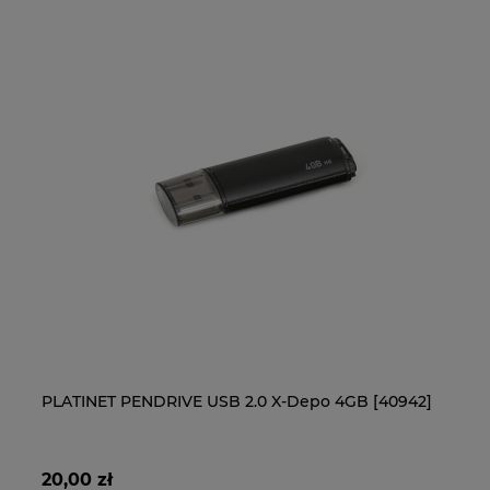
Pudełko na płyty CD/DVD
Pu
PLATINET PENDRIVE USB 2.0 X-Depo 4GB [40942]
B
S
2,80 zł
2,
20,00 zł
3 