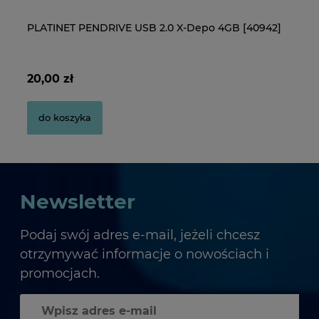
Pudełko na płyty CD/DVD
Pu
PLATINET PENDRIVE USB 2.0 X-Depo 4GB [40942]
B
S
2,80 zł
2,
20,00 zł
3 
do koszyka
do koszyka
Newsletter
Podaj swój adres e-mail, jeżeli chcesz
otrzymywać informacje o nowościach i
promocjach.