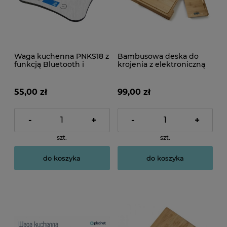
Waga kuchenna PNKS18 z
Bambusowa deska do
funkcją Bluetooth i
krojenia z elektroniczną
aplikacją.
wagą kuchenną.
55,00 zł
99,00 zł
-
+
-
+
szt.
szt.
do koszyka
do koszyka