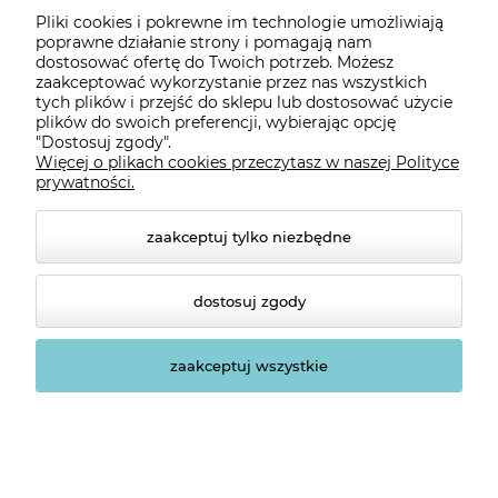
Pliki cookies i pokrewne im technologie umożliwiają
Płatności i dostawa
poprawne działanie strony i pomagają nam
dostosować ofertę do Twoich potrzeb. Możesz
zaakceptować wykorzystanie przez nas wszystkich
tych plików i przejść do sklepu lub dostosować użycie
Informacje
plików do swoich preferencji, wybierając opcję
"Dostosuj zgody".
Więcej o plikach cookies przeczytasz w naszej Polityce
O nas
prywatności.
zaakceptuj tylko niezbędne
dostosuj zgody
zaakceptuj wszystkie
© 2026 sklep.platinet.pl. Wszelkie prawa zastrzeżone.
Styl graficzny ShopGadget.pl
Sklep internetowy Shoper
Premium