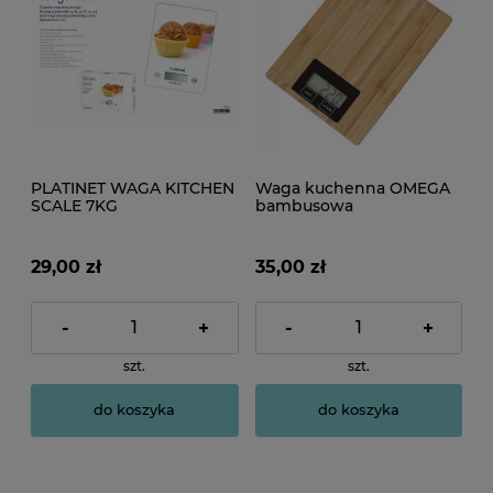
PLATINET WAGA KITCHEN
Waga kuchenna OMEGA
SCALE 7KG
bambusowa
200x145x20MM MUFFIN
46019
29,00 zł
35,00 zł
-
+
-
+
szt.
szt.
do koszyka
do koszyka