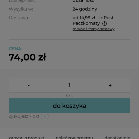
Dostępność:
duża ilość
Wysyłka w:
24 godziny
Dostawa:
od 14,99 zł
- InPost
Paczkomaty
sprawdź formy dostawy
Cena nie zawiera ewentualnych kosztów płatności
CENA:
74,00 zł
-
+
szt.
do koszyka
Zyskujesz
7
pkt [
?
]
zapytaj o produkt
poleć znajomemu
dodaj opinię