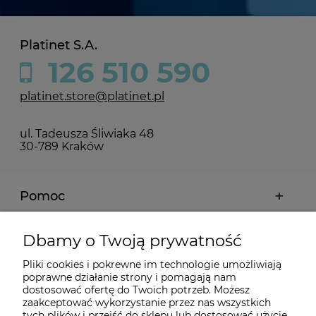
Platinet S.A.
126 510 590
platinet.store@platinet.pl
ul. Tadeusza Śliwiaka 48
30-789 Kraków
Pomoc
Moje konto
Dbamy o Twoją prywatność
Pliki cookies i pokrewne im technologie umożliwiają
Płatności i dostawa
poprawne działanie strony i pomagają nam
dostosować ofertę do Twoich potrzeb. Możesz
zaakceptować wykorzystanie przez nas wszystkich
tych plików i przejść do sklepu lub dostosować użycie