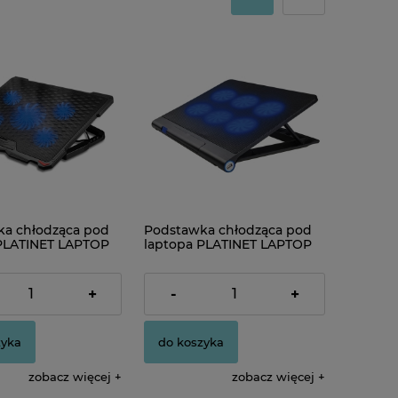
a chłodząca pod
Podstawka chłodząca pod
PLATINET LAPTOP
laptopa PLATINET LAPTOP
PAD 5 FANS 1500
COOLER PAD 6 FANS
B BLACK
78,00 zł
+
-
+
zyka
do koszyka
zobacz więcej
zobacz więcej