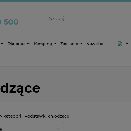
0 500
Dla biura
Kemping
Zasilanie
Nowości
odzące
Podstawki chłodzące