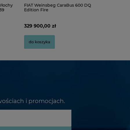
Pudełko na płyty CD/DVD
Pudełko J
łochy
FIAT Weinsbeg CaraBus 600 DQ
39
Edition Fire
2,80 zł
2,00 zł
329 900,00 zł
do koszyka
do koszyka
wościach i promocjach.