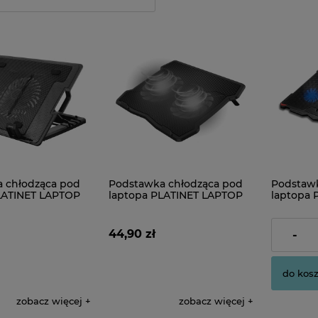
 chłodząca pod
Podstawka chłodząca pod
Podstawk
LATINET LAPTOP
laptopa PLATINET LAPTOP
laptopa 
AD 1 FAN BLACK
COOLER PAD 2 FANS 1000
COOLER 
RMP
RMP 2US
44,90 zł
89,00 zł
-
do kos
zobacz więcej
zobacz więcej