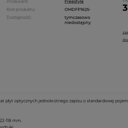
CE
Producent:
Freestyle
3
Kod produktu:
OMDFP1625-
Dostępność:
tymczasowo
niedostępny
za
do
mat płyt optycznych jednokrotnego zapisu o standardowej pojem
 22-118 mm.
wydruki.