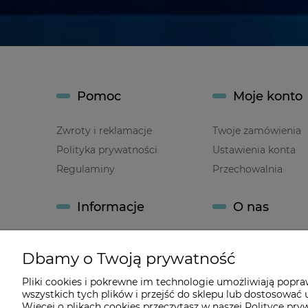
Pomoc
Moje konto
Zwroty i reklamacje
Twoje zamówienia
Polityka prywatności
Ustawienia konta
Regulaminy
Przechowalnia
Informacje
O nas
Jak kupować?
Kontakt i dane firm
Dbamy o Twoją prywatność
Promocje
O firmie
Baza wiedzy
Pliki cookies i pokrewne im technologie umożliwiają popr
wszystkich tych plików i przejść do sklepu lub dostosować u
Mapa strony
Więcej o plikach cookies przeczytasz w naszej Polityce pry