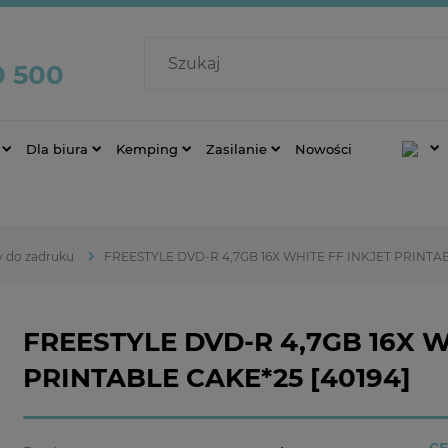
0 500
Dla biura
Kemping
Zasilanie
Nowości
y do zadruku
FREESTYLE DVD-R 4,7GB 16X WHITE FF INKJET PRINTAB
FREESTYLE DVD-R 4,7GB 16X W
PRINTABLE CAKE*25 [40194]