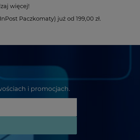
zaj więcej!
Post Paczkomaty) już od 199,00 zł.
wościach i promocjach.