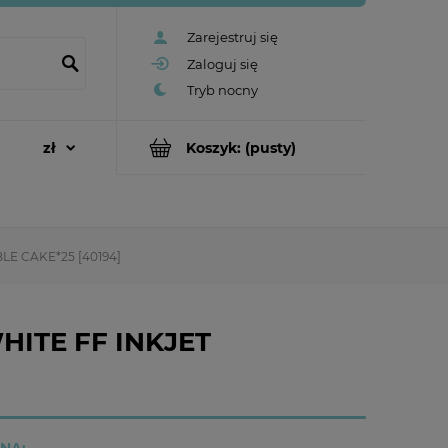
Zarejestruj się
Zaloguj się
Koszyk:
(pusty)
LE CAKE*25 [40194]
HITE FF INKJET