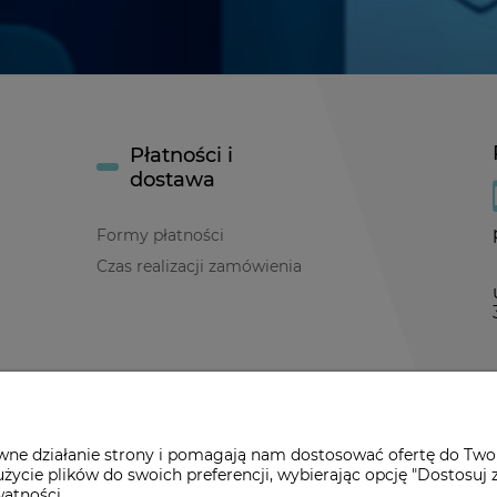
Płatności i
dostawa
Formy płatności
Czas realizacji zamówienia
y
awne działanie strony i pomagają nam dostosować ofertę do Two
życie plików do swoich preferencji, wybierając opcję "Dostosuj 
watności.