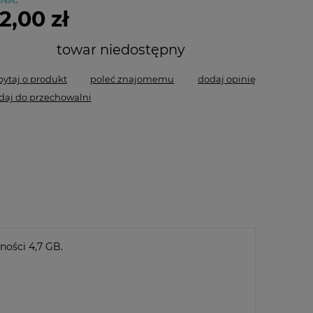
NA:
2,00 zł
towar niedostępny
pytaj o produkt
poleć znajomemu
dodaj opinię
daj do przechowalni
ności 4,7 GB.