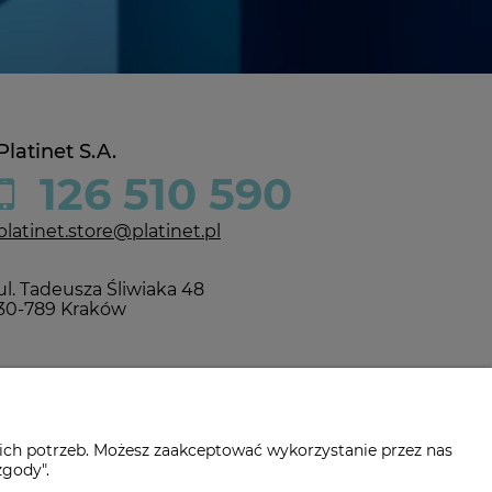
Platinet S.A.
126 510 590
platinet.store@platinet.pl
ul. Tadeusza Śliwiaka 48
30-789 Kraków
ich potrzeb. Możesz zaakceptować wykorzystanie przez nas
zgody".