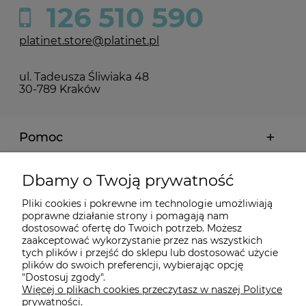
126 510 590
platinet.store@platinet.pl
ul. Tadeusza Śliwiaka 48
30-789 Kraków
Pomoc
Moje konto
Dbamy o Twoją prywatność
Pliki cookies i pokrewne im technologie umożliwiają
Płatności i dostawa
poprawne działanie strony i pomagają nam
dostosować ofertę do Twoich potrzeb. Możesz
zaakceptować wykorzystanie przez nas wszystkich
Informacje
tych plików i przejść do sklepu lub dostosować użycie
plików do swoich preferencji, wybierając opcję
"Dostosuj zgody".
Więcej o plikach cookies przeczytasz w naszej Polityce
O nas
prywatności.