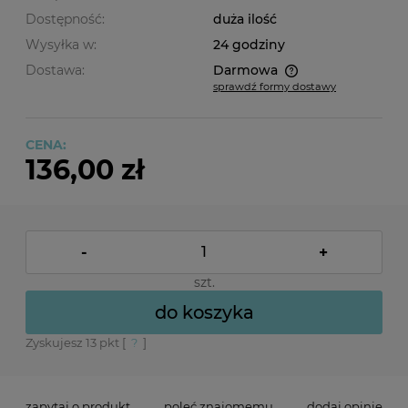
Dostępność:
duża ilość
Wysyłka w:
24 godziny
Dostawa:
Darmowa
sprawdź formy dostawy
Cena nie zawiera ewentualnych kosztów płatności
CENA:
136,00 zł
-
+
szt.
do koszyka
Zyskujesz
13
pkt [
?
]
zapytaj o produkt
poleć znajomemu
dodaj opinię