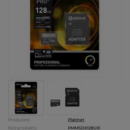
Producent:
Platinet
Kod produktu:
PMMSDX128UIII