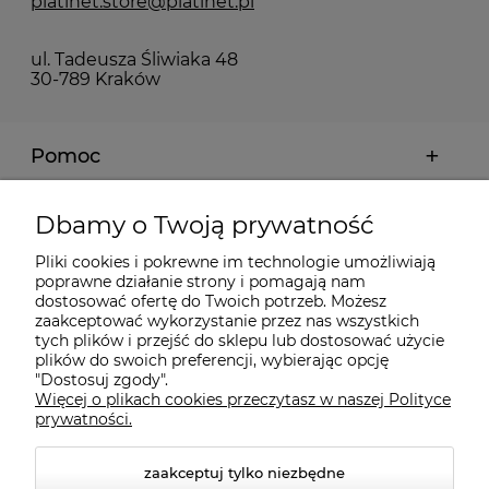
platinet.store@platinet.pl
ul. Tadeusza Śliwiaka 48
30-789 Kraków
Pomoc
Moje konto
Dbamy o Twoją prywatność
Pliki cookies i pokrewne im technologie umożliwiają
Płatności i dostawa
poprawne działanie strony i pomagają nam
dostosować ofertę do Twoich potrzeb. Możesz
zaakceptować wykorzystanie przez nas wszystkich
Informacje
tych plików i przejść do sklepu lub dostosować użycie
plików do swoich preferencji, wybierając opcję
"Dostosuj zgody".
Więcej o plikach cookies przeczytasz w naszej Polityce
O nas
prywatności.
zaakceptuj tylko niezbędne