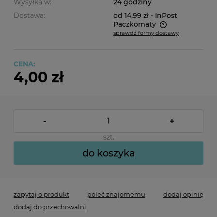
Wysyłka w:
24 godziny
Dostawa:
od 14,99 zł
- InPost
Paczkomaty
sprawdź formy dostawy
Cena nie zawiera ewentualnych kosztów płatności
CENA:
4,00 zł
-
+
szt.
do koszyka
zapytaj o produkt
poleć znajomemu
dodaj opinię
dodaj do przechowalni