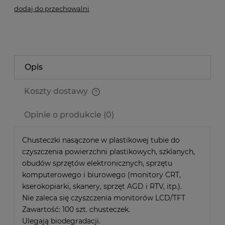
dodaj do przechowalni
Opis
Koszty dostawy
Cena nie zawiera ewentualnych kosztów płatności
Opinie o produkcie (0)
Chusteczki nasączone w plastikowej tubie do
czyszczenia powierzchni plastikowych, szklanych,
obudów sprzętów elektronicznych, sprzętu
komputerowego i biurowego (monitory CRT,
kserokopiarki, skanery, sprzęt AGD i RTV, itp.).
Nie zaleca się czyszczenia monitorów LCD/TFT
Zawartość: 100 szt. chusteczek.
Ulegają biodegradacji.