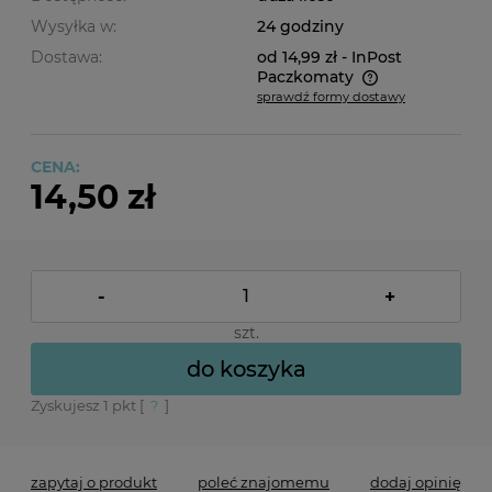
Wysyłka w:
24 godziny
Dostawa:
od 14,99 zł
- InPost
Paczkomaty
sprawdź formy dostawy
Cena nie zawiera ewentualnych kosztów płatności
CENA:
14,50 zł
-
+
szt.
do koszyka
Zyskujesz
1
pkt [
?
]
zapytaj o produkt
poleć znajomemu
dodaj opinię