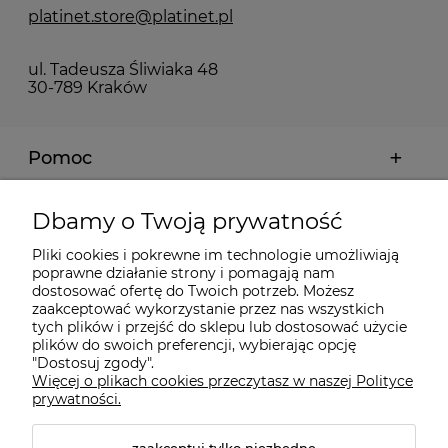
platinet.store@platinet.pl
ul. Tadeusza Śliwiaka 48
30-789 Kraków
Pomoc
Moje konto
Dbamy o Twoją prywatność
Pliki cookies i pokrewne im technologie umożliwiają
Płatności i dostawa
poprawne działanie strony i pomagają nam
dostosować ofertę do Twoich potrzeb. Możesz
zaakceptować wykorzystanie przez nas wszystkich
Informacje
tych plików i przejść do sklepu lub dostosować użycie
plików do swoich preferencji, wybierając opcję
"Dostosuj zgody".
Więcej o plikach cookies przeczytasz w naszej Polityce
O nas
prywatności.
zaakceptuj tylko niezbędne