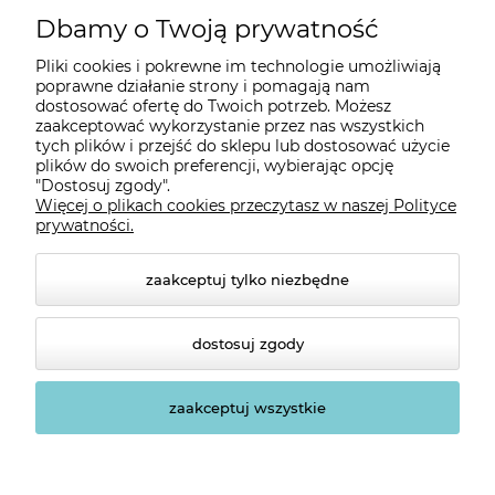
Moje konto
Dbamy o Twoją prywatność
Pliki cookies i pokrewne im technologie umożliwiają
Płatności i dostawa
poprawne działanie strony i pomagają nam
dostosować ofertę do Twoich potrzeb. Możesz
zaakceptować wykorzystanie przez nas wszystkich
Informacje
tych plików i przejść do sklepu lub dostosować użycie
plików do swoich preferencji, wybierając opcję
"Dostosuj zgody".
Więcej o plikach cookies przeczytasz w naszej Polityce
O nas
prywatności.
zaakceptuj tylko niezbędne
dostosuj zgody
zaakceptuj wszystkie
© 2026 sklep.platinet.pl. Wszelkie prawa zastrzeżone.
Styl graficzny ShopGadget.pl
Sklep internetowy Shoper
Premium