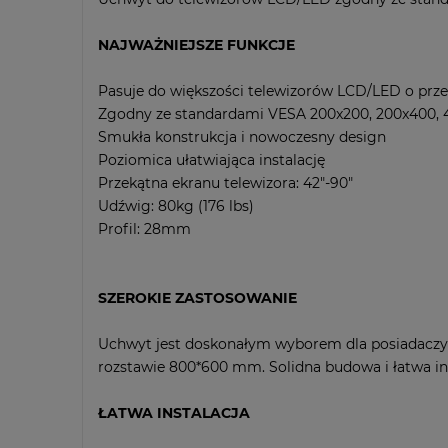
kosztów płatnośc
NAJWAŻNIEJSZE FUNKCJE
Pasuje do większości telewizorów LCD/LED o prze
Zgodny ze standardami VESA 200x200, 200x400, 
Smukła konstrukcja i nowoczesny design
Poziomica ułatwiająca instalację
Przekątna ekranu telewizora: 42"-90"
Udźwig: 80kg (176 lbs)
Profil: 28mm
SZEROKIE ZASTOSOWANIE
Uchwyt jest doskonałym wyborem dla posiadacz
rozstawie 800*600 mm. Solidna budowa i łatwa i
ŁATWA INSTALACJA