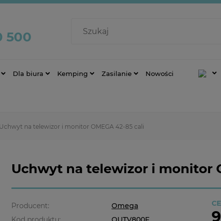
0 500
Dla biura
Kemping
Zasilanie
Nowości
Uchwyt na telewizor i monitor OMEGA 42-85 cali
Uchwyt na telewizor i monitor
CE
Producent:
Omega
9
Kod produktu:
OUTV800F