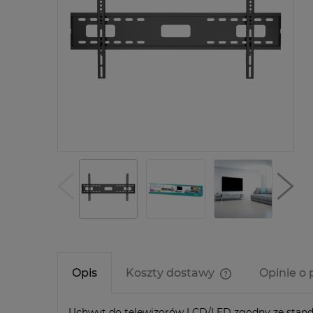
Opis
Koszty dostawy
Opinie o 
Cena nie zawier
Uchwyt do telewizorów LCD/LED zgodny ze stan