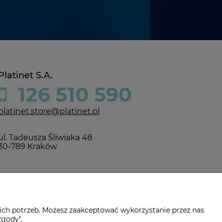
Platinet S.A.
126 510 590
platinet.store@platinet.pl
ul. Tadeusza Śliwiaka 48
30-789 Kraków
ich potrzeb. Możesz zaakceptować wykorzystanie przez nas
zgody".