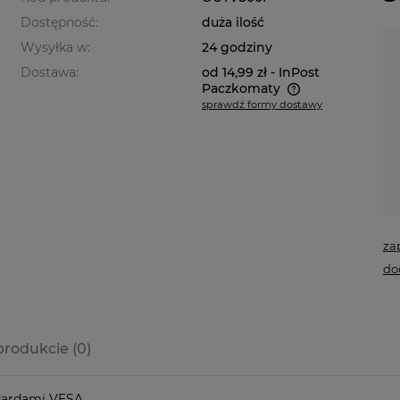
Dostępność:
duża ilość
Wysyłka w:
24 godziny
Dostawa:
od 14,99 zł
- InPost
Paczkomaty
sprawdź formy dostawy
Cena nie zawiera ewentualnych
kosztów płatności
za
do
produkcie (0)
a ewentualnych
dardami VESA.