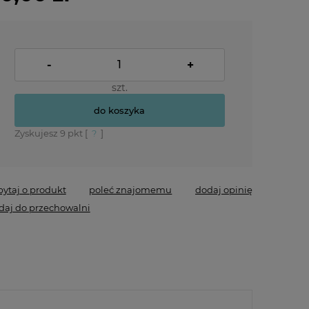
-
+
szt.
do koszyka
Zyskujesz
9
pkt [
?
]
pytaj o produkt
poleć znajomemu
dodaj opinię
daj do przechowalni