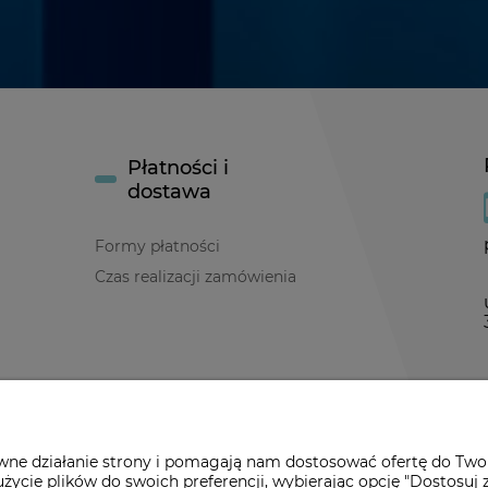
Płatności i
dostawa
Formy płatności
Czas realizacji zamówienia
y
awne działanie strony i pomagają nam dostosować ofertę do Two
życie plików do swoich preferencji, wybierając opcję "Dostosuj 