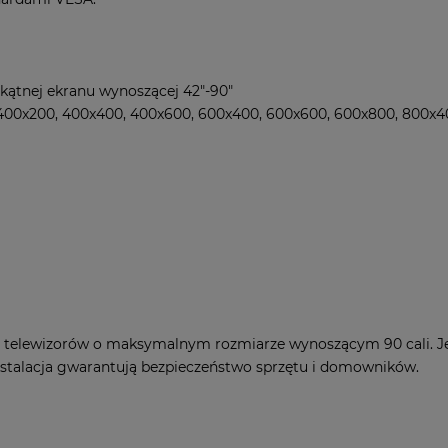
i
kątnej ekranu wynoszącej 42"-90"
400x200, 400x400, 400x600, 600x400, 600x600, 600x800, 800x4
y telewizorów o maksymalnym rozmiarze wynoszącym 90 cali. 
nstalacja gwarantują bezpieczeństwo sprzętu i domowników.