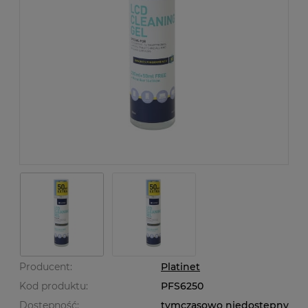
Producent:
Platinet
Kod produktu:
PFS6250
Dostępność:
tymczasowo niedostępny