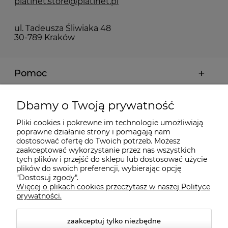
platinet.store@platinet.pl
ul. Tadeusza Śliwiaka 48
30-789 Kraków
Pomoc
Moje konto
Dbamy o Twoją prywatność
Pliki cookies i pokrewne im technologie umożliwiają
Płatności i dostawa
poprawne działanie strony i pomagają nam
dostosować ofertę do Twoich potrzeb. Możesz
zaakceptować wykorzystanie przez nas wszystkich
Informacje
tych plików i przejść do sklepu lub dostosować użycie
plików do swoich preferencji, wybierając opcję
"Dostosuj zgody".
Więcej o plikach cookies przeczytasz w naszej Polityce
O nas
prywatności.
zaakceptuj tylko niezbędne